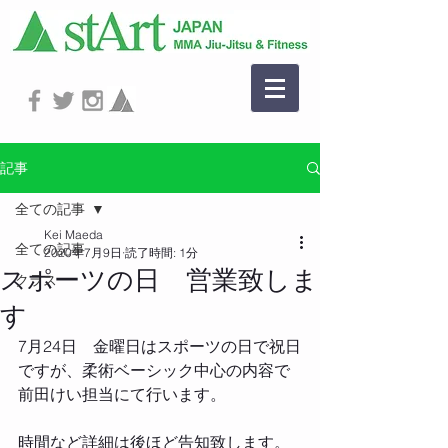
記事
全ての記事
Kei Maeda
全ての記事
2020年7月9日
読了時間: 1分
スポーツの日 営業致しま
クラス
す
7月24日　金曜日はスポーツの日で祝日
ですが、柔術ベーシック中心の内容で
前田けい担当にて行います。‬
‪時間など詳細は後ほど告知致します。