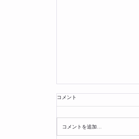
年末年始予定
コメント
12/28〜1/6 休館＆特別営業
12/21(土) 特別休館 12/22(日)
GRACHAN 徳弘拓馬 試合
コメントを追加…
12/28(土) 11時〜西区大掃除
12/29(日) 11時〜熱田区大掃除