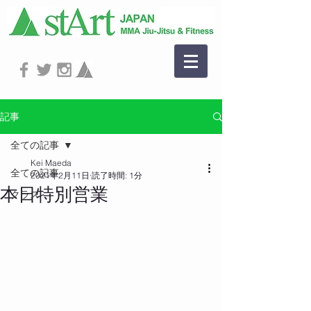
記事
全ての記事
Kei Maeda
全ての記事
2021年2月11日
読了時間: 1分
本日特別営業
クラス