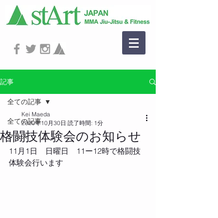
記事
全ての記事
Kei Maeda
全ての記事
2020年10月30日
読了時間: 1分
格闘技体験会のお知らせ
クラス
11月1日　日曜日　11ー12時で格闘技
体験会行います