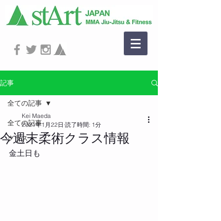
記事
全ての記事
Kei Maeda
全ての記事
2021年1月22日
読了時間: 1分
今週末柔術クラス情報
クラス
金土日も