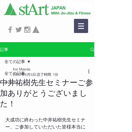
記事
全ての記事
Kei Maeda
全ての記事
2017年6月5日
読了時間: 1分
中井祐樹先生セミナーご参
クラス
加ありがとうございまし
た！
大成功に終わった中井祐樹先生セミナ
ー、ご参加していただいた皆様本当に