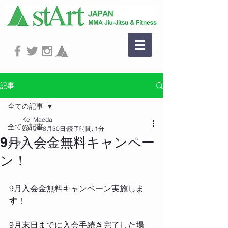
記事
全ての記事
Kei Maeda
全ての記事
2019年8月30日
読了時間: 1分
9月入会金無料キャンペー
クラス
ン！
‪9月入会金無料キャンペーン実施しま
す！‬
‪9月末日までに入会手続き完了した場