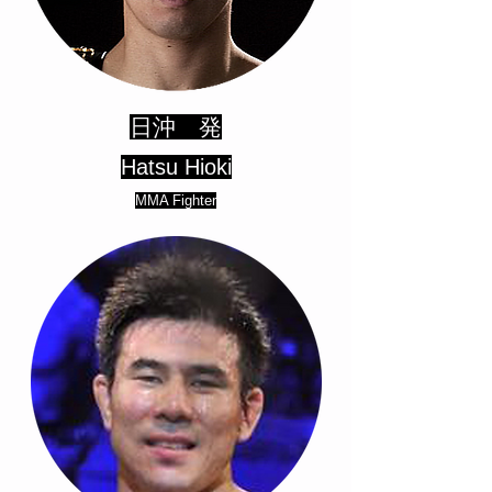
日沖 発
Hatsu Hioki
MMA Fighter