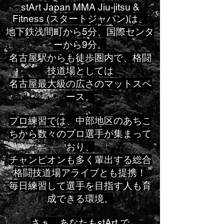
stArt Japan MMA Jiu-jitsu &
Fitness (スタートジャパン)は、
地下鉄浅間町から5分、国際センタ
ーから9分。
名古屋駅からも徒歩圏内で、格闘
技道場としては
名古屋最大級の広さのマットスペ
ース。
プロ練習では、中部地区のあちこ
ちから数々のプロ選手が集まって
おり、
チャンピオンも多く輩出する総合
格闘技道場アライブとも提携！
毎日練習して選手を目指す人も育
成できる環境。
さぁ、あなたもstArt で