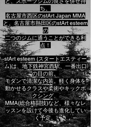
と、スポーツジムの良さを併せ持
ち、
名古屋市西区のstArt Japan MMA
と、名古屋市熱田区のstArt esteem
の
二つのジムに通うことができる利
点！
stArt esteem (スタートエスティー
ム)は、地下鉄神宮西駅、一番出口
の目の前。
モダンで清潔な内装。軽く身体を
動かせるクラスや柔術やキックボ
クシング、
MMA(総合格闘技)など、様々なレ
ッスンを設けて今後も進化してい
く予定。