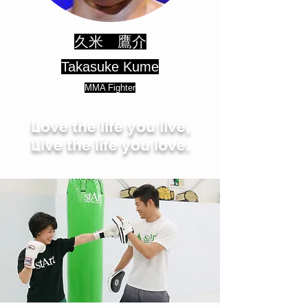
久米 鷹介
​Takasuke Kume
MMA Fighter
Love the life you live,
Live the life you love.